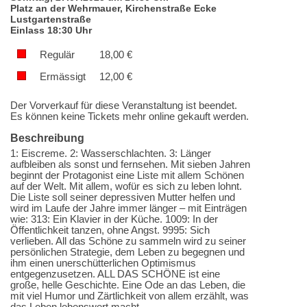
Platz an der Wehrmauer, Kirchenstraße Ecke
Lustgartenstraße
Einlass 18:30 Uhr
Regulär
18,00
€
Ermässigt
12,00
€
Der Vorverkauf für diese Veranstaltung ist beendet.
Es können keine Tickets mehr online gekauft werden.
Beschreibung
1: Eiscreme. 2: Wasserschlachten. 3: Länger
aufbleiben als sonst und fernsehen. Mit sieben Jahren
beginnt der Protagonist eine Liste mit allem Schönen
auf der Welt. Mit allem, wofür es sich zu leben lohnt.
Die Liste soll seiner depressiven Mutter helfen und
wird im Laufe der Jahre immer länger – mit Einträgen
wie: 313: Ein Klavier in der Küche. 1009: In der
Öffentlichkeit tanzen, ohne Angst. 9995: Sich
verlieben. All das Schöne zu sammeln wird zu seiner
persönlichen Strategie, dem Leben zu begegnen und
ihm einen unerschütterlichen Optimismus
entgegenzusetzen. ALL DAS SCHÖNE ist eine
große, helle Geschichte. Eine Ode an das Leben, die
mit viel Humor und Zärtlichkeit von allem erzählt, was
das Leben lebenswert macht.